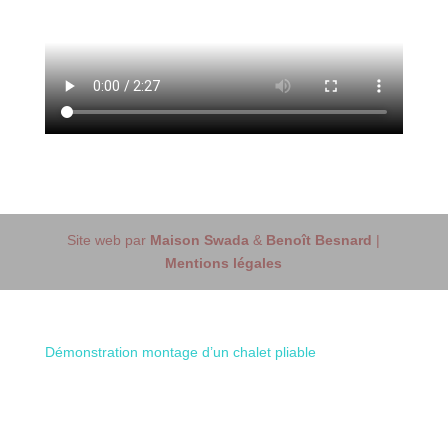
Site web par
Maison Swada
&
Benoît Besnard
|
Mentions légales
Démonstration montage d’un chalet pliable