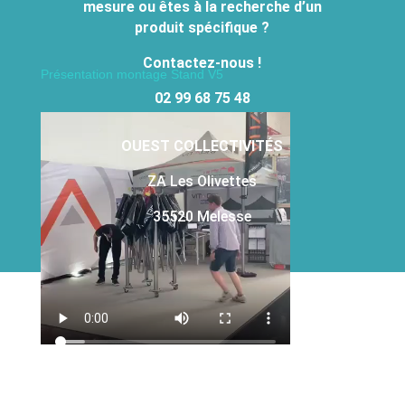
mesure ou êtes à la recherche d’un
produit spécifique ?
Contactez-nous !
Présentation montage Stand V5
02 99 68 75 48
OUEST COLLECTIVITÉS
ZA Les Olivettes
35520 Melesse